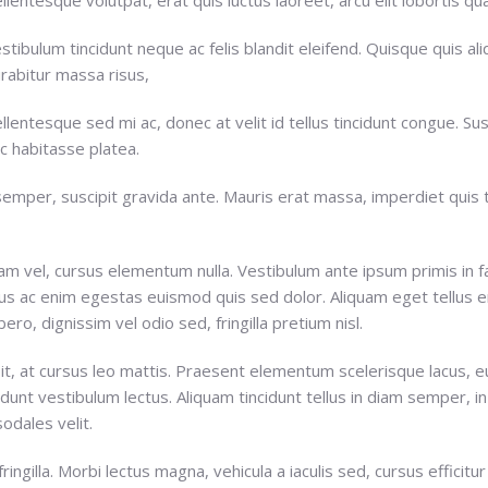
stibulum tincidunt neque ac felis blandit eleifend. Quisque quis a
rabitur massa risus,
llentesque sed mi ac, donec at velit id tellus tincidunt congue. 
c habitasse platea.
semper, suscipit gravida ante. Mauris erat massa, imperdiet quis 
 vel, cursus elementum nulla. Vestibulum ante ipsum primis in fau
us ac enim egestas euismod quis sed dolor. Aliquam eget tellus en
ro, dignissim vel odio sed, fringilla pretium nisl.
ipit, at cursus leo mattis. Praesent elementum scelerisque lacus, e
cidunt vestibulum lectus. Aliquam tincidunt tellus in diam semper, in
sodales velit.
ringilla. Morbi lectus magna, vehicula a iaculis sed, cursus efficit