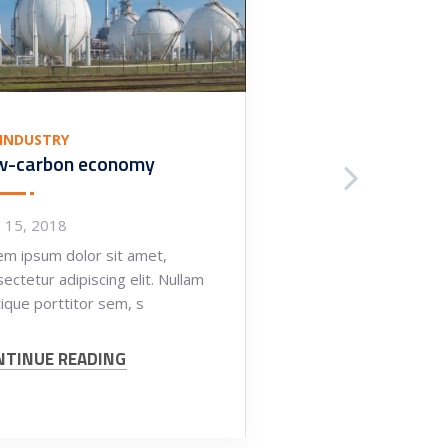
 INDUSTRY
INDUSTRY
OIL INDUST
w-carbon economy
Heavy industry ma
e 15, 2018
June 13, 2018
em ipsum dolor sit amet,
Lorem ipsum dolor sit 
ectetur adipiscing elit. Nullam
consectetur adipiscing e
tique porttitor sem, s
tristique porttitor sem,
NTINUE READING
CONTINUE READING