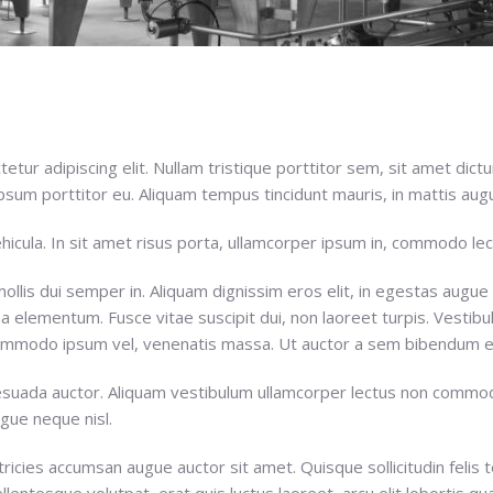
tur adipiscing elit. Nullam tristique porttitor sem, sit amet dictu
ipsum porttitor eu. Aliquam tempus tincidunt mauris, in mattis augu
vehicula. In sit amet risus porta, ullamcorper ipsum in, commodo lec
ollis dui semper in. Aliquam dignissim eros elit, in egestas augue
a elementum. Fusce vitae suscipit dui, non laoreet turpis. Vestibu
 commodo ipsum vel, venenatis massa. Ut auctor a sem bibendum 
lesuada auctor. Aliquam vestibulum ullamcorper lectus non commo
gue neque nisl.
tricies accumsan augue auctor sit amet. Quisque sollicitudin felis t
llentesque volutpat, erat quis luctus laoreet, arcu elit lobortis q