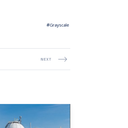
Grayscale
NEXT