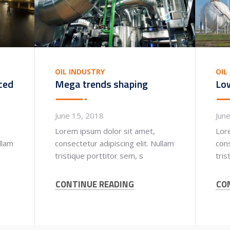
OIL INDUSTRY
OIL
ced
Mega trends shaping
Lo
June 15, 2018
Jun
Lorem ipsum dolor sit amet,
Lor
llam
consectetur adipiscing elit. Nullam
cons
tristique porttitor sem, s
tris
CONTINUE READING
CO