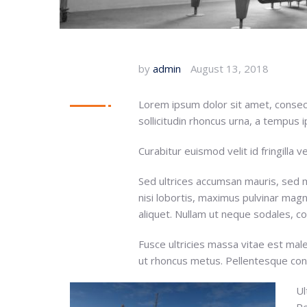
by
admin
August 13, 2018
Lorem ipsum dolor sit amet, consecte
sollicitudin rhoncus urna, a tempus 
Curabitur euismod velit id fringilla 
Sed ultrices accumsan mauris, sed m
nisi lobortis, maximus pulvinar magn
aliquet. Nullam ut neque sodales,
Fusce ultricies massa vitae est ma
ut rhoncus metus. Pellentesque con
Ul
Pe