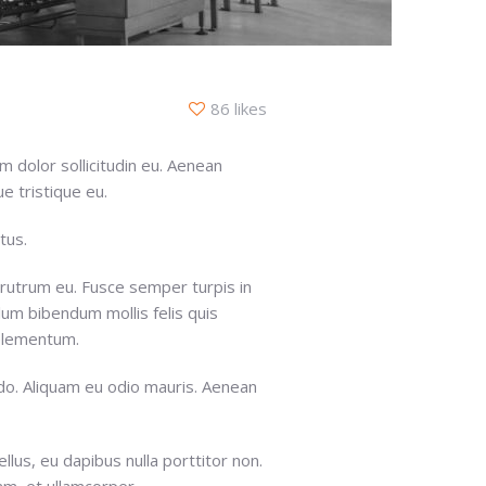
86 likes
m dolor sollicitudin eu. Aenean
e tristique eu.
tus.
 rutrum eu. Fusce semper turpis in
lum bibendum mollis felis quis
elementum.
do. Aliquam eu odio mauris. Aenean
ellus, eu dapibus nulla porttitor non.
uam, et ullamcorper.