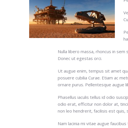
Ve
Cu
Pe
ha
Nulla libero massa, rhoncus in sem 
Donec ut egestas orci.
Ut augue enim, tempus sit amet quam
posuere cubilia Curae. Etiam ac met
ornare purus. Pellentesque augue libe
Phasellus iaculis tellus id odio susc
odio erat, efficitur non dolor at, tin
non leo hendrerit, facilisis est quis, 
Nam lacinia mi vitae augue faucibus f