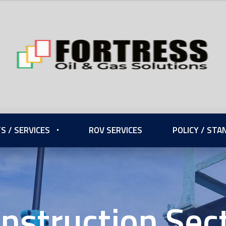
S / SERVICES
ROV SERVICES
POLICY / ST
nstruction Sec